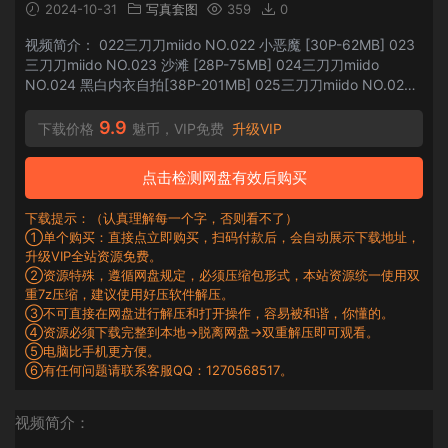
2024-10-31
写真套图
359
0
视频简介： 022三刀刀miido NO.022 小恶魔 [30P-62MB] 023
三刀刀miido NO.023 沙滩 [28P-75MB] 024三刀刀miido
NO.024 黑白内衣自拍[38P-201MB] 025三刀刀miido NO.025
情趣女仆[21P2V-121MB] 026三刀刀miido NO.026 情趣水手服
[33P-90MB] 027三刀...
9.9
下载价格
魅币，VIP免费
升级VIP
点击检测网盘有效后购买
下载提示：（认真理解每一个字，否则看不了）
①单个购买：直接点立即购买，扫码付款后，会自动展示下载地址，
升级VIP全站资源免费。
②资源特殊，遵循网盘规定，必须压缩包形式，本站资源统一使用双
重7z压缩，建议使用好压软件解压。
③不可直接在网盘进行解压和打开操作，容易被和谐，你懂的。
④资源必须下载完整到本地→脱离网盘→双重解压即可观看。
⑤电脑比手机更方便。
⑥有任何问题请联系客服QQ：1270568517。
视频简介：