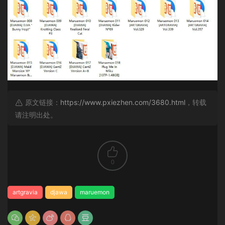
原文链接：
https://www.pxiezhen.com/3680.html
，转载
请注明出处。
0
artgravia
djawa
maruemon