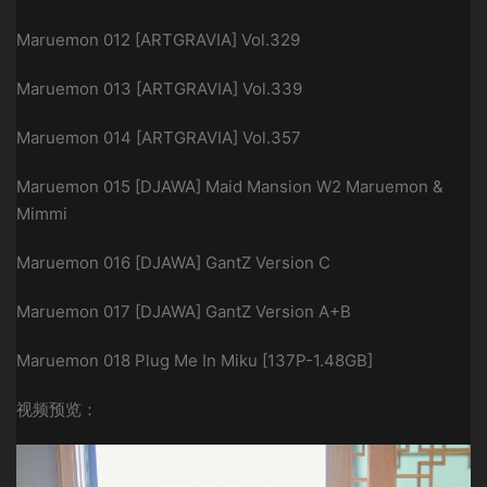
Maruemon 012 [ARTGRAVIA] Vol.329
Maruemon 013 [ARTGRAVIA] Vol.339
Maruemon 014 [ARTGRAVIA] Vol.357
Maruemon 015 [DJAWA] Maid Mansion W2 Maruemon &
Mimmi
Maruemon 016 [DJAWA] GantZ Version C
Maruemon 017 [DJAWA] GantZ Version A+B
Maruemon 018 Plug Me In Miku [137P-1.48GB]
视频预览：