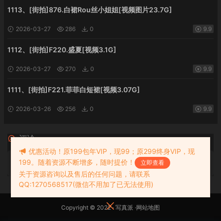
1113、[街拍]876.白裙Rou丝小姐姐[视频图片23.7G]
2026-03-27
286
0
9.9
1112、[街拍]F220.盛夏[视频3.1G]
2026-03-27
270
0
9.9
1111、[街拍]F221.菲菲白短裙[视频3.07G]
2026-03-26
256
0
9.9
评论
0
优惠活动！原199包年VIP，现99；原299终身VIP，现
199。随着资源不断增多，随时提价！
请先
登录
立即查看
关于资源咨询以及售后的任何问题，请联系
QQ:1270568517(微信不用加了已无法使用)
Copyright © 2022 ·
写真派
·
网站地图