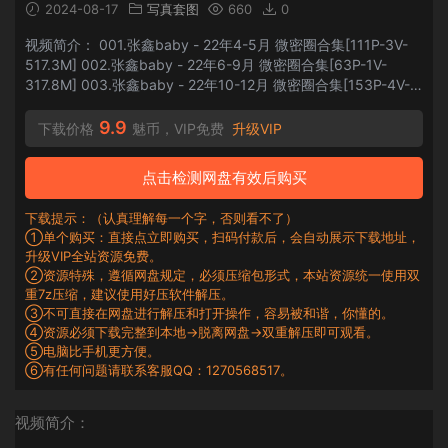
2024-08-17
写真套图
660
0
视频简介： 001.张鑫baby - 22年4-5月 微密圈合集[111P-3V-
517.3M] 002.张鑫baby - 22年6-9月 微密圈合集[63P-1V-
317.8M] 003.张鑫baby - 22年10-12月 微密圈合集[153P-4V-
956.1M] 004.张鑫baby - 视频[75V] 005.张鑫baby - 粉色一根
绳 [14P+1V-139M]...
9.9
下载价格
魅币，VIP免费
升级VIP
点击检测网盘有效后购买
下载提示：（认真理解每一个字，否则看不了）
①单个购买：直接点立即购买，扫码付款后，会自动展示下载地址，
升级VIP全站资源免费。
②资源特殊，遵循网盘规定，必须压缩包形式，本站资源统一使用双
重7z压缩，建议使用好压软件解压。
③不可直接在网盘进行解压和打开操作，容易被和谐，你懂的。
④资源必须下载完整到本地→脱离网盘→双重解压即可观看。
⑤电脑比手机更方便。
⑥有任何问题请联系客服QQ：1270568517。
视频简介：