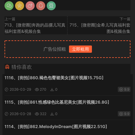
上一篇
下一篇
713、[微密圈]奔跑的晶骡儿写真
715、[微密圈]金希儿写真福利套
福利套图&视频合集
图&视频合集
广告位招租
立即租用
猜你喜欢
1116、[街拍]860.褐色包臀裙美女[图片视频15.75G]
2026-03-29
270
0
9.9
1115、[街拍]861.性感绿色比基尼美女[图片视频26.8G]
2026-03-28
322
0
9.9
1114、[街拍]862.MelodyInDream[图片视频22.51G]