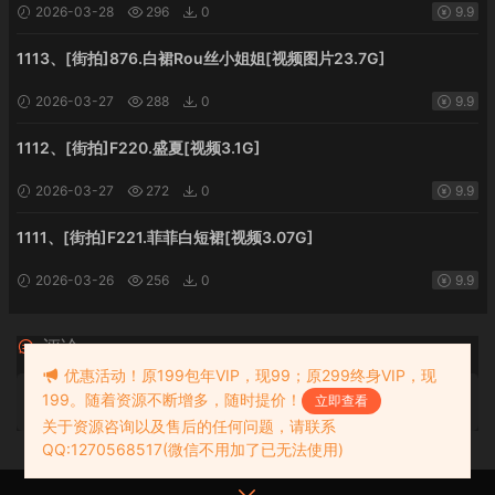
2026-03-28
296
0
9.9
1113、[街拍]876.白裙Rou丝小姐姐[视频图片23.7G]
2026-03-27
288
0
9.9
1112、[街拍]F220.盛夏[视频3.1G]
2026-03-27
272
0
9.9
1111、[街拍]F221.菲菲白短裙[视频3.07G]
2026-03-26
256
0
9.9
评论
0
优惠活动！原199包年VIP，现99；原299终身VIP，现
199。随着资源不断增多，随时提价！
请先
登录
立即查看
关于资源咨询以及售后的任何问题，请联系
QQ:1270568517(微信不用加了已无法使用)