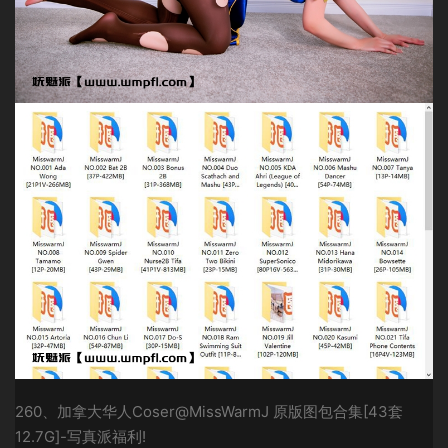
260、加拿大华人Coser@MissWarmJ 原版图包合集[43套
12.7G]-写真派福利!