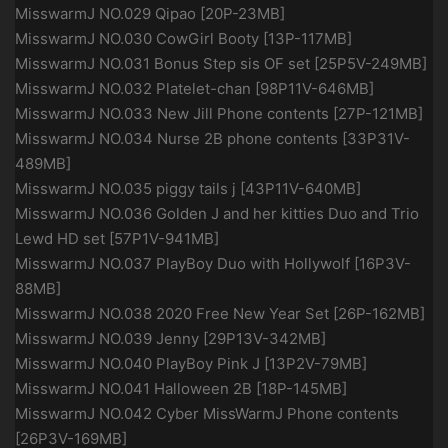
MisswarmJ NO.029 Qipao [20P-23MB]
MisswarmJ NO.030 CowGirl Booty [13P-117MB]
MisswarmJ NO.031 Bonus Step sis OF set [25P5V-249MB]
MisswarmJ NO.032 Platelet-chan [98P11V-646MB]
MisswarmJ NO.033 New Jill Phone contents [27P-121MB]
MisswarmJ NO.034 Nurse 2B phone contents [33P31V-
489MB]
MisswarmJ NO.035 piggy tails j [43P11V-640MB]
MisswarmJ NO.036 Golden J and her kitties Duo and Trio
Lewd HD set [57P1V-941MB]
MisswarmJ NO.037 PlayBoy Duo with Hollywolf [16P3V-
88MB]
MisswarmJ NO.038 2020 Free New Year Set [26P-162MB]
MisswarmJ NO.039 Jenny [29P13V-342MB]
MisswarmJ NO.040 PlayBoy Pink J [13P2V-79MB]
MisswarmJ NO.041 Halloween 2B [18P-145MB]
MisswarmJ NO.042 Cyber MissWarmJ Phone contents
[26P3V-169MB]