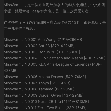
MissWarmJ，是一位来自海外加拿大的华人小姐姐，中文名叫
小暖，她经常会Cos各种角色，是一位二次元爱好者。
这次整理了MissWarmJ的写真Cos作品共43套，都是原版，每
套中几乎包含视频。
MisswarmJ NO.001 Ada Wong [21P1V-266MB]
MisswarmJ NO.002 Bat 2B [37P-422MB]
MisswarmJ NO.003 Bonus 2B [31P-368MB]
MisswarmJ NO.004 Duo Scathach and Mashu [43P-97MB]
MisswarmJ NO.005 KDA Ahri (League of Legends) [40P-
428MB]
MisswarmJ NO.006 Mashu Dancer [54P-74MB]
MisswarmJ NO.007 Tanya [13P-14MB]
MisswarmJ NO.008 Tamamo [12P-20MB]
MisswarmJ NO.009 Spider Gwen [43P-29MB]
MisswarmJ NO.010 Nurse2B Tifa [41P1V-813MB]
MisswarmJ NO.011 Zero Two Bikini [23P-15MB]