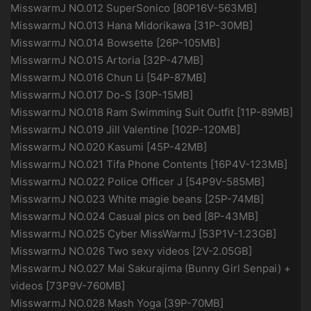
MisswarmJ NO.012 SuperSonico [80P16V-563MB]
MisswarmJ NO.013 Hana Midorikawa [31P-30MB]
MisswarmJ NO.014 Bowsette [26P-105MB]
MisswarmJ NO.015 Artoria [32P-47MB]
MisswarmJ NO.016 Chun Li [54P-87MB]
MisswarmJ NO.017 Do-S [30P-15MB]
MisswarmJ NO.018 Ram Swimming Suit Outfit [11P-89MB]
MisswarmJ NO.019 Jill Valentine [102P-120MB]
MisswarmJ NO.020 Kasumi [45P-42MB]
MisswarmJ NO.021 Tifa Phone Contents [16P4V-123MB]
MisswarmJ NO.022 Police Officer J [54P9V-585MB]
MisswarmJ NO.023 White magie beans [25P-74MB]
MisswarmJ NO.024 Casual pics on bed [8P-43MB]
MisswarmJ NO.025 Cyber MissWarmJ [53P1V-1.23GB]
MisswarmJ NO.026 Two sexy videos [2V-2.05GB]
MisswarmJ NO.027 Mai Sakurajima (Bunny Girl Senpai) +
videos [73P9V-760MB]
MisswarmJ NO.028 Mash Yoga [39P-70MB]