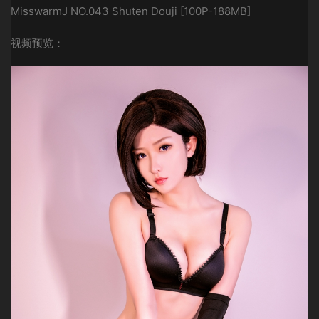
MisswarmJ NO.043 Shuten Douji [100P-188MB]
视频预览：