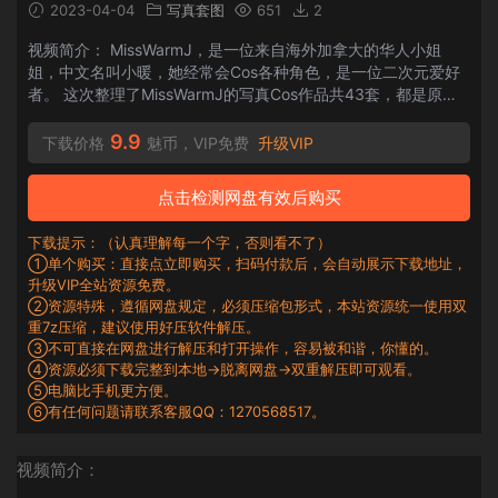
2023-04-04
写真套图
651
2
视频简介： MissWarmJ，是一位来自海外加拿大的华人小姐
姐，中文名叫小暖，她经常会Cos各种角色，是一位二次元爱好
者。 这次整理了MissWarmJ的写真Cos作品共43套，都是原
版，每套中几乎包含视频。 MisswarmJ NO.001 Ada Wong
[21P1V-266MB] MisswarmJ NO.0...
9.9
下载价格
魅币，VIP免费
升级VIP
点击检测网盘有效后购买
下载提示：（认真理解每一个字，否则看不了）
①单个购买：直接点立即购买，扫码付款后，会自动展示下载地址，
升级VIP全站资源免费。
②资源特殊，遵循网盘规定，必须压缩包形式，本站资源统一使用双
重7z压缩，建议使用好压软件解压。
③不可直接在网盘进行解压和打开操作，容易被和谐，你懂的。
④资源必须下载完整到本地→脱离网盘→双重解压即可观看。
⑤电脑比手机更方便。
⑥有任何问题请联系客服QQ：1270568517。
视频简介：