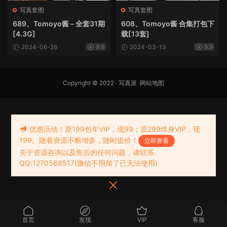
写真套图
写真套图
689、Tomoyo酱 – 全套31期
608、Tomoyo酱 合集打包下
[4.3G]
载[13套]
2024-06-26
9.9
2024-03-13
9.9
Copyright © 2022 ·
写真派
·
网站地图
优惠活动！原199包年VIP，现99；原299终身VIP，现
199。随着资源不断增多，随时提价！
立即查看
关于资源咨询以及售后的任何问题，请联系
QQ:1270568517(微信不用加了已无法使用)
首页
发现
VIP
客服