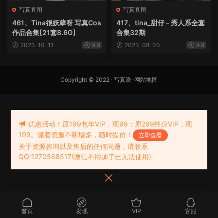
写真套图
写真套图
461、Tina很妖孽呀 写真Cos
417、tina_甜仔 – 秀人系全套
作品合集[21套8.6G]
合集32期
2023-10-11
9.9
2023-08-03
9.9
Copyright © 2022 ·
写真派
·
网站地图
优惠活动！原199包年VIP，现99；原299终身VIP，现
199。随着资源不断增多，随时提价！
立即查看
关于资源咨询以及售后的任何问题，请联系
QQ:1270568517(微信不用加了已无法使用)
首页
发现
VIP
客服