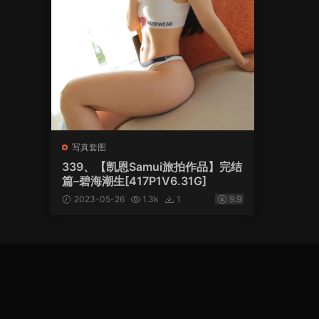
写真套图
339、【凯恩Samui旅拍作品】完结
篇–碧海潮生[417P1V6.31G]
2023-05-26
1.3k
1
9.9