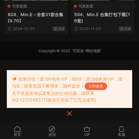
写真套图
写真套图
828、Min.E – 全套31套合集
504、Min.E 合集打包下载[1
[9.7G]
6套]
2024-12-07
9.9
2023-11-05
9.9
Copyright © 2022 ·
写真派
·
网站地图
优惠活动！原199包年VIP，现99；原299终身VIP，现
199。随着资源不断增多，随时提价！
立即查看
关于资源咨询以及售后的任何问题，请联系
QQ:1270568517(微信不用加了已无法使用)
首页
发现
VIP
客服