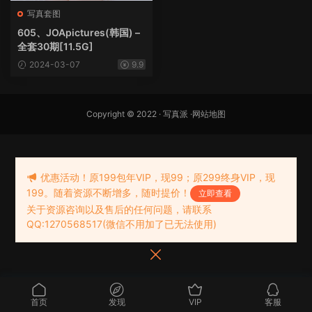
写真套图
605、JOApictures(韩国) –
全套30期[11.5G]
2024-03-07
9.9
Copyright © 2022 ·
写真派
·
网站地图
优惠活动！原199包年VIP，现99；原299终身VIP，现
199。随着资源不断增多，随时提价！
立即查看
关于资源咨询以及售后的任何问题，请联系
QQ:1270568517(微信不用加了已无法使用)
首页
发现
VIP
客服