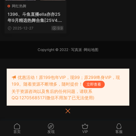
网红热舞
1396、斗鱼直播ella亦亦25
年9月精选热舞合集[25V4.2
2G]
2025-12-27
9.9
Copyright © 2022 ·
写真派
·
网站地图
优惠活动！原199包年VIP，现99；原299终身VIP，现
199。随着资源不断增多，随时提价！
立即查看
关于资源咨询以及售后的任何问题，请联系
QQ:1270568517(微信不用加了已无法使用)
首页
发现
VIP
客服