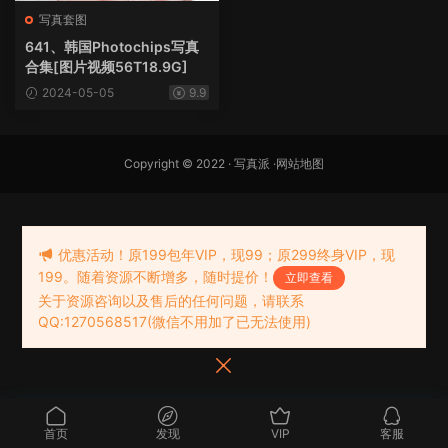
写真套图
641、韩国Photochips写真
合集[图片视频56T18.9G]
2024-05-05
9.9
Copyright © 2022 ·
写真派
·
网站地图
优惠活动！原199包年VIP，现99；原299终身VIP，现
199。随着资源不断增多，随时提价！
立即查看
关于资源咨询以及售后的任何问题，请联系
QQ:1270568517(微信不用加了已无法使用)
首页
发现
VIP
客服