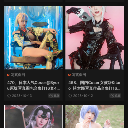
写真套图
写真套图
470、日本人气Coser@Byor
468、国内Coser女孩@Kitar
u原版写真图包合集[116套47.
o_绮太郎写真作品合集[116
9G]
套15.5G]
2023-10-13
9.9
2023-10-12
9.9