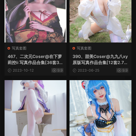
写真套图
写真套图
467、二次元Coser@在下萝
390、甜美Coser@九九八xy
莉控ii 写真作品合集[36套3.8
原版写真作品合集[12套2.7G
G]
B]
2023-10-12
9.9
2023-06-25
9.9