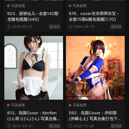
写真套图
写真套图
923、面饼仙儿 – 全套142期
676、coser衣衣乖乖衣宝 –
含随包视频[44G]
全套15期&随包视频[1.7G]
2025-02-27
9.9
2024-06-13
9.9
写真套图
写真套图
613、岛国Coser：KenKen
562、岛国Coser：伊织萌
けん研 (けんけん) 写真合集
(伊織もえ) 写真合集打包下载
打包下载[63 套]
[16.9GB]
2024-04-01
9.9
2023-12-29
9.9