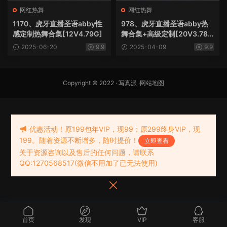
网红热舞
网红热舞
1170、虎牙直播圣语abby性
978、虎牙直播圣语abby热
感定制热舞合集[12V4.79G]
舞合集+高级定制[20V3.78
G]
2025-06-20
9.9
2025-04-09
9.9
Copyright © 2022 ·
写真派
·
网站地图
优惠活动！原199包年VIP，现99；原299终身VIP，现
199。随着资源不断增多，随时提价！
立即查看
关于资源咨询以及售后的任何问题，请联系
QQ:1270568517(微信不用加了已无法使用)
首页
发现
VIP
客服