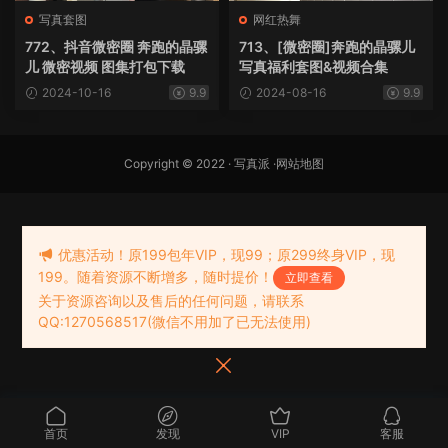
写真套图
网红热舞
772、抖音微密圈 奔跑的晶骡
713、[微密圈]奔跑的晶骡儿
儿 微密视频 图集打包下载
写真福利套图&视频合集
2024-10-16
9.9
2024-08-16
9.9
Copyright © 2022 ·
写真派
·
网站地图
优惠活动！原199包年VIP，现99；原299终身VIP，现
199。随着资源不断增多，随时提价！
立即查看
关于资源咨询以及售后的任何问题，请联系
QQ:1270568517(微信不用加了已无法使用)
首页
发现
VIP
客服