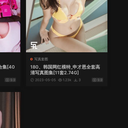
写真套图
合集[40
180、韩国网红模特_申才恩全套高
清写真图集[11套2.74G]
9.9
2023-05-05
1.23k
3
9.9