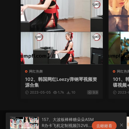
网红热舞
网红热
102、韩国网红Leezy弹钢琴视频资
101、
源合集
碟视频+生
2023-05-05
1.7k
10
9.9
2023-
157、大波板棒棒糖朵朵ASM
优惠活动！原199包年VIP，
R办卡飞机定制视频[52V6.1
去瞅瞅看