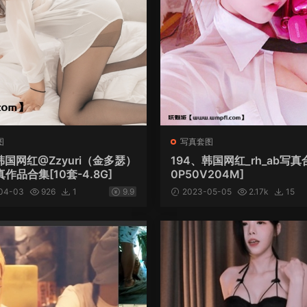
图
写真套图
韩国网红@Zzyuri（金多瑟）
194、韩国网红_rh_ab写真
作品合集[10套-4.8G]
0P50V204M]
04-03
926
1
9.9
2023-05-05
2.17k
15