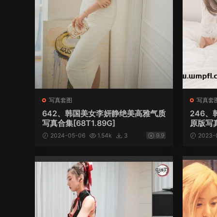
写真套图
写真套
642、韩国美女李妍静绝美高雅气质
246、
写真合集[68T1.89G]
原版写真
2024-05-06
1.54k
3
9.9
2023-