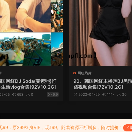
舞
网红热舞
韩国网红DJ Soda(黄素熙)打
90、韩国网红主播@BJ黑
活vlog合集[92V10.2G]
蹈视频合集[72V10.2G]
05-05
693
0
9.9
2023-04-29
1.11k
30
现99；原299终身VIP，现199。随着资源不断增多，随时提价！
立