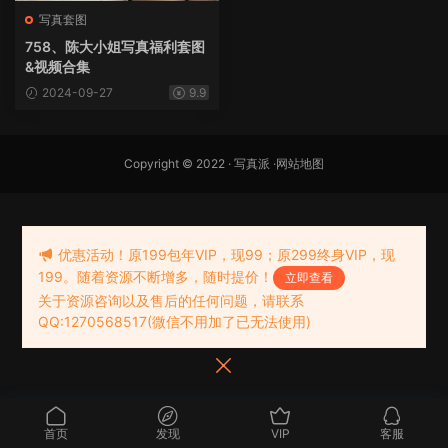
写真套图
758、陈大小姐写真福利套图
&视频合集
2024-09-27
9.9
Copyright © 2022 ·
写真派
·
网站地图
优惠活动！原199包年VIP，现99；原299终身VIP，现
199。随着资源不断增多，随时提价！
立即查看
关于资源咨询以及售后的任何问题，请联系
QQ:1270568517(微信不用加了已无法使用)
首页
发现
VIP
客服