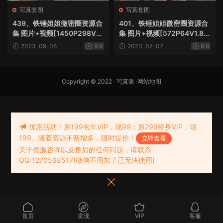
写真套图
写真套图
439、铁锤姐姐微密圈资源合
401、铁锤姐姐微密圈资源合
集 图片+视频[1450P298V9.
集 图片+视频[572P64V1.85
89G]
G]
2023-09-08
9.9
2023-07-07
9.9
Copyright © 2022 ·
写真派
·
网站地图
优惠活动！原199包年VIP，现99；原299终身VIP，现
199。随着资源不断增多，随时提价！
立即查看
关于资源咨询以及售后的任何问题，请联系
QQ:1270568517(微信不用加了已无法使用)
首页
发现
VIP
客服