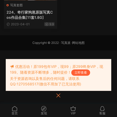
写真套图
224、奇行家狗崽原版写真C
os作品合集[11套1.8G]
2023-04-01
9.9
Copyright © 2022 ·
写真派
·
网站地图
优惠活动！原199包年VIP，现99；原299终身VIP，现
199。随着资源不断增多，随时提价！
立即查看
关于资源咨询以及售后的任何问题，请联系
QQ:1270568517(微信不用加了已无法使用)
首页
发现
VIP
客服