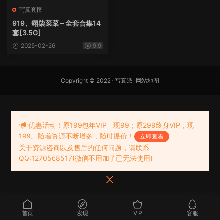
写真套图
919、翎柒菜菜 – 全套合集14
套[3.5G]
2025-02-26
9.9
Copyright © 2022 ·
写真派
·
网站地图
优惠活动！原199包年VIP，现99；原299终身VIP，现
199。随着资源不断增多，随时提价！
立即查看
关于资源咨询以及售后的任何问题，请联系
QQ:1270568517(微信不用加了已无法使用)
首页
发现
VIP
客服