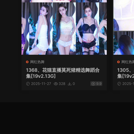
网红热舞
网红热
1368、花猫直播莫死猪精选舞蹈合
130
集[19v2.13G]
集[19v2
2025-11-27
328
0
9.9
2025-