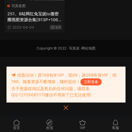
写真套图
251、B站网红兔宝妮to微密
圈视图资源合集[813P+106V
3.31G]
2023-04-04
9.9
Copyright © 2022 ·
写真派
·
网站地图
优惠活动！原199包年VIP，现99；原299终身VIP，现
199。随着资源不断增多，随时提价！
立即查看
关于资源咨询以及售后的任何问题，请联系
QQ:1270568517(微信不用加了已无法使用)
首页
发现
VIP
客服