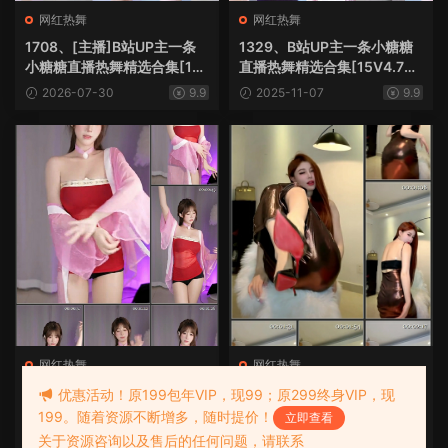
网红热舞
网红热舞
1708、[主播]B站UP主一条
1329、B站UP主一条小糖糖
小糖糖直播热舞精选合集[15
直播热舞精选合集[15V4.72
V4.72G]
G]
2026-07-30
9.9
2025-11-07
9.9
网红热舞
网红热舞
1222、B站UP主一条小糖糖
749、快手糖糖baby直播整
优惠活动！原199包年VIP，现99；原299终身VIP，现
直播热舞精选合集[41V5.18
活热舞剪辑合集[73V5.8G]
199。随着资源不断增多，随时提价！
立即查看
G]
2025-08-01
9.9
2024-09-12
9.9
关于资源咨询以及售后的任何问题，请联系