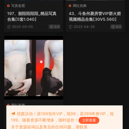
写真套图
网红热舞
197、韶陌陌陌陌_精品写真
43、斗鱼何菱房管VIP群火箭
合集[5套1.04G]
视频精品合集[30V5.56G]
2023-05-05
9.9
2023-04-29
9.9
网红热舞
28、主播静静土豪几千元定
优惠活动！原199包年VIP，现99；原299终身VIP，现
制精品视频[10V738M]
199。随着资源不断增多，随时提价！
立即查看
2023-04-29
9.9
关于资源咨询以及售后的任何问题，请联系