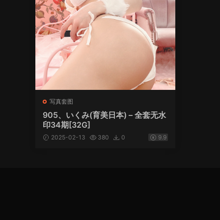
写真套图
905、いくみ(育美日本) – 全套无水
印34期[32G]
2025-02-13
380
0
9.9