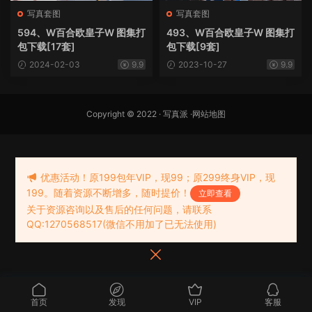
写真套图
写真套图
594、W百合欧皇子W 图集打
493、W百合欧皇子W 图集打
包下载[17套]
包下载[9套]
2024-02-03
9.9
2023-10-27
9.9
Copyright © 2022 ·
写真派
·
网站地图
优惠活动！原199包年VIP，现99；原299终身VIP，现
199。随着资源不断增多，随时提价！
立即查看
关于资源咨询以及售后的任何问题，请联系
QQ:1270568517(微信不用加了已无法使用)
首页
发现
VIP
客服