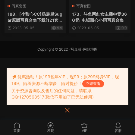
写真套图
写真套图
188、[小甜心CC]杨晨晨Sug
173、斗鱼网红女主播电竞36
ar原版写真合集下载[121套2
G奶_电锯甜心小雨写真合集
5.6G]
2023-05-05
9.9
2023-05-05
9.9
Copyright © 2022 ·
写真派
·
网站地图
优惠活动！原199包年VIP，现99；原299终身VIP，现
199。随着资源不断增多，随时提价！
立即查看
关于资源咨询以及售后的任何问题，请联系
QQ:1270568517(微信不用加了已无法使用)
首页
发现
VIP
客服