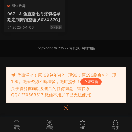
网红热舞
967、斗鱼直播七哥张琪格早
期定制舞蹈整理[60V4.37G]
2025-04-03
9.9
Copyright © 2022 ·
写真派
·
网站地图
优惠活动！原199包年VIP，现99；原299终身VIP，现
199。随着资源不断增多，随时提价！
立即查看
关于资源咨询以及售后的任何问题，请联系
QQ:1270568517(微信不用加了已无法使用)
首页
发现
VIP
客服