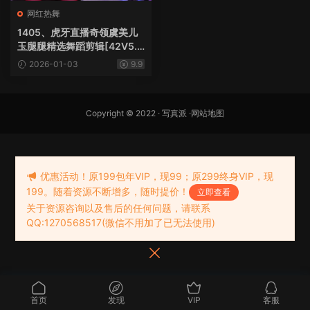
网红热舞
1405、虎牙直播奇领虞美儿
玉腿腿精选舞蹈剪辑[42V5.4
G]
2026-01-03
9.9
Copyright © 2022 ·
写真派
·
网站地图
优惠活动！原199包年VIP，现99；原299终身VIP，现
199。随着资源不断增多，随时提价！
立即查看
关于资源咨询以及售后的任何问题，请联系
QQ:1270568517(微信不用加了已无法使用)
首页
发现
VIP
客服