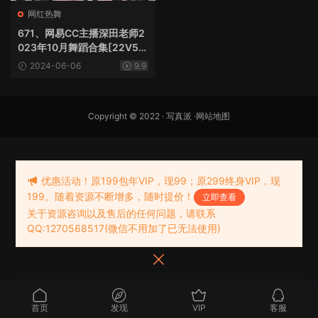
网红热舞
671、网易CC主播深田老师2
023年10月舞蹈合集[22V5.2
5G]
2024-06-06
9.9
Copyright © 2022 ·
写真派
·
网站地图
优惠活动！原199包年VIP，现99；原299终身VIP，现
199。随着资源不断增多，随时提价！
立即查看
关于资源咨询以及售后的任何问题，请联系
QQ:1270568517(微信不用加了已无法使用)
首页
发现
VIP
客服