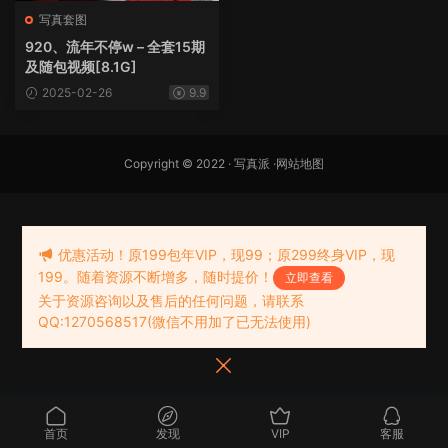
写真套图
920、流年不停w – 全套15期
及随包视频[8.1G]
2025-02-26
9.9
Copyright © 2022 ·
写真派
·
网站地图
优惠活动！原199包年VIP，现99；原299终身VIP，现
199。随着资源不断增多，随时提价！
立即查看
关于资源咨询以及售后的任何问题，请联系
QQ:1270568517(微信不用加了已无法使用)
首页
发现
VIP
客服