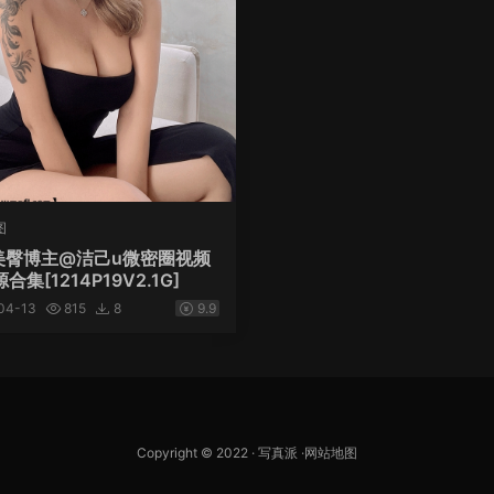
图
、美臀博主@洁己u微密圈视频
集[1214P19V2.1G]
04-13
815
8
9.9
Copyright © 2022 ·
写真派
·
网站地图