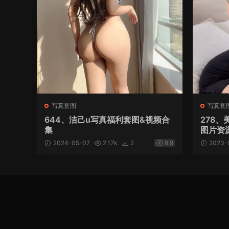
写真套图
写真套
644、洁己u写真福利套图&视频合
278
集
图片资源合
2024-05-07
2.17k
2
9.9
2023-