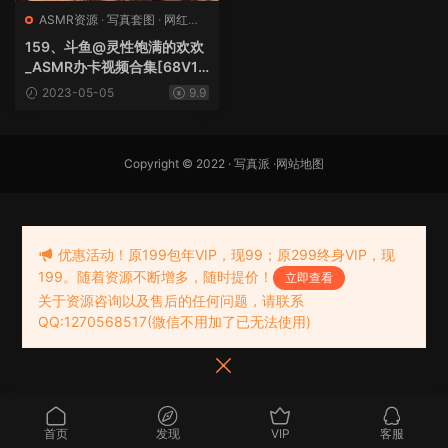
ASMR资源
·
写真套图
·
网红热
舞
159、斗鱼@灵性饱满的欢欢
_ASMR办卡视频合集[68V1
8.9G]
2023-05-05
9.9
Copyright © 2022 ·
写真派
·
网站地图
优惠活动！原199包年VIP，现99；原299终身VIP，现
199。随着资源不断增多，随时提价！
立即查看
关于资源咨询以及售后的任何问题，请联系
QQ:1270568517(微信不用加了已无法使用)
首页
发现
VIP
客服