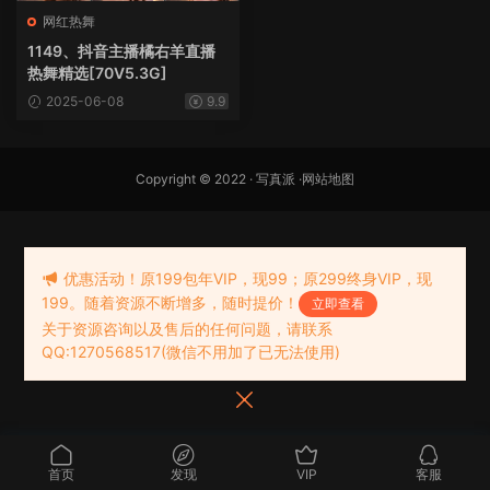
网红热舞
1149、抖音主播橘右羊直播
热舞精选[70V5.3G]
2025-06-08
9.9
Copyright © 2022 ·
写真派
·
网站地图
优惠活动！原199包年VIP，现99；原299终身VIP，现
199。随着资源不断增多，随时提价！
立即查看
关于资源咨询以及售后的任何问题，请联系
QQ:1270568517(微信不用加了已无法使用)
首页
发现
VIP
客服