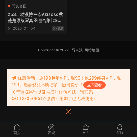
写真套图
253、动漫博主@Akisoso秋
楚楚原版写真图包合集[29套
10.3G]
2023-04-04
9.9
Copyright © 2022 ·
写真派
·
网站地图
优惠活动！原199包年VIP，现99；原299终身VIP，现
199。随着资源不断增多，随时提价！
立即查看
关于资源咨询以及售后的任何问题，请联系
QQ:1270568517(微信不用加了已无法使用)
首页
发现
VIP
客服