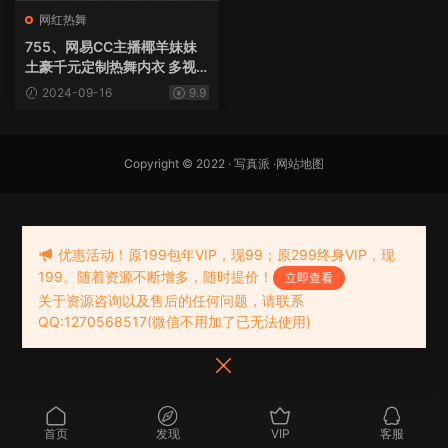
网红热舞
755、网易CC主播椰羊妹妹
土豪千元定制热舞内衣 多视
角[15V2.1G]
2024-09-16
9.9
Copyright © 2022 ·
写真派
·
网站地图
优惠活动！原199包年VIP，现99；原299终身VIP，现
199。随着资源不断增多，随时提价！
立即查看
关于资源咨询以及售后的任何问题，请联系
QQ:1270568517(微信不用加了已无法使用)
首页
发现
VIP
客服