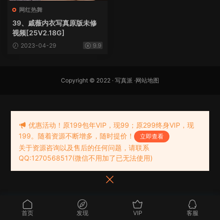
网红热舞
39、戚薇内衣写真原版未修
视频[25V2.18G]
2023-04-29
9.9
Copyright © 2022 ·
写真派
·
网站地图
优惠活动！原199包年VIP，现99；原299终身VIP，现
199。随着资源不断增多，随时提价！
立即查看
关于资源咨询以及售后的任何问题，请联系
QQ:1270568517(微信不用加了已无法使用)
首页
发现
VIP
客服