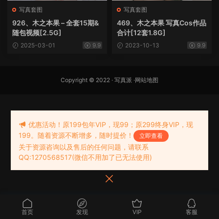
写真套图
写真套图
926、木之本果 – 全套15期&
469、木之本果 写真Cos作品
随包视频[2.5G]
合计[12套1.8G]
2025-03-01
9.9
2023-10-13
9.9
Copyright © 2022 ·
写真派
·
网站地图
优惠活动！原199包年VIP，现99；原299终身VIP，现
199。随着资源不断增多，随时提价！
立即查看
关于资源咨询以及售后的任何问题，请联系
QQ:1270568517(微信不用加了已无法使用)
首页
发现
VIP
客服