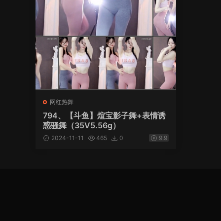
网红热舞
794、【斗鱼】煊宝影子舞+表情诱
惑骚舞（35V5.56g）
2024-11-11
465
0
9.9