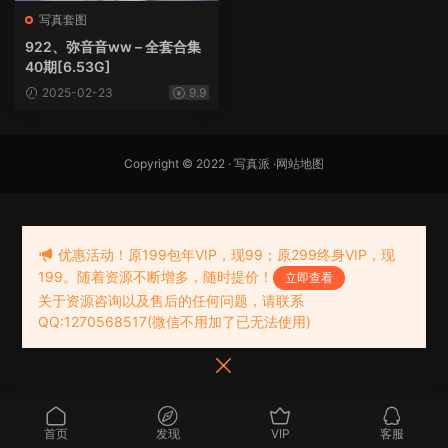
写真套图
922、弥音音ww – 全套合集
40期[6.53G]
2025-02-23
9.9
Copyright © 2022 ·
写真派
·
网站地图
优惠活动！原199包年VIP，现99；原299终身VIP，现
199。随着资源不断增多，随时提价！
立即查看
关于资源咨询以及售后的任何问题，请联系
QQ:1270568517(微信不用加了已无法使用)
首页
发现
VIP
客服