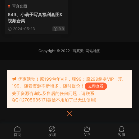
写真套图
649、小萌子写真福利套图&
视频合集
2024-05-13
9.9
Copyright © 2022 ·
写真派
·
网站地图
优惠活动！原199包年VIP，现99；原299终身VIP，现
199。随着资源不断增多，随时提价！
立即查看
关于资源咨询以及售后的任何问题，请联系
QQ:1270568517(微信不用加了已无法使用)
首页
发现
VIP
客服