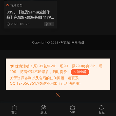
写真套图
339、【凯恩Samui旅拍作
品】完结篇–碧海潮生[417P1
V6.31G]
2023-05-26
9.9
Copyright © 2022 ·
写真派
·
网站地图
优惠活动！原199包年VIP，现99；原299终身VIP，现
199。随着资源不断增多，随时提价！
立即查看
关于资源咨询以及售后的任何问题，请联系
QQ:1270568517(微信不用加了已无法使用)
首页
发现
VIP
客服