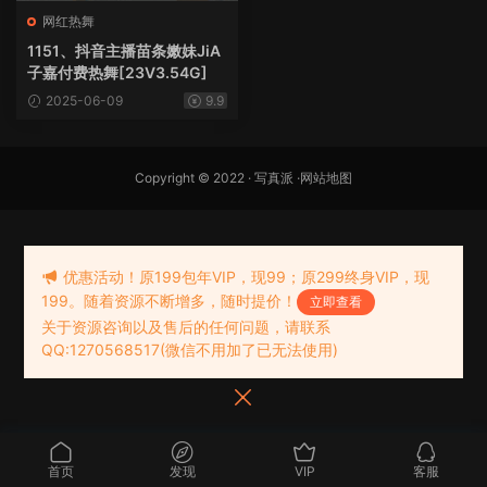
网红热舞
1151、抖音主播苗条嫩妹JiA
子嘉付费热舞[23V3.54G]
2025-06-09
9.9
Copyright © 2022 ·
写真派
·
网站地图
优惠活动！原199包年VIP，现99；原299终身VIP，现
199。随着资源不断增多，随时提价！
立即查看
关于资源咨询以及售后的任何问题，请联系
QQ:1270568517(微信不用加了已无法使用)
首页
发现
VIP
客服