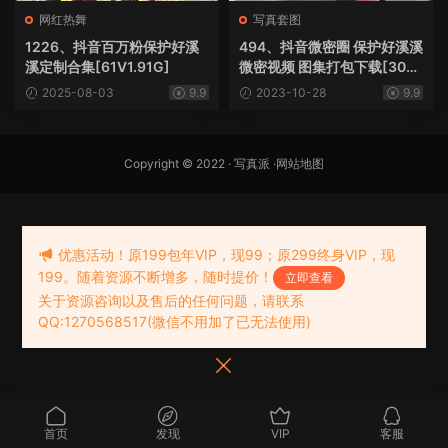
网红热舞
写真套图
1226、抖音百万粉保护好溪
494、抖音微密圈 保护好溪溪
溪定制合集[61V1.91G]
微密视频 图集打包下载[30
套]
2025-08-03
9.9
2023-10-28
9.9
Copyright © 2022 ·
写真派
·
网站地图
优惠活动！原199包年VIP，现99；原299终身VIP，现
199。随着资源不断增多，随时提价！
立即查看
关于资源咨询以及售后的任何问题，请联系
QQ:1270568517(微信不用加了已无法使用)
首页
发现
VIP
客服