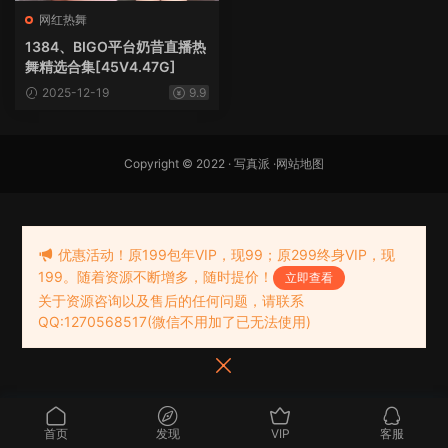
网红热舞
1384、BIGO平台奶昔直播热
舞精选合集[45V4.47G]
2025-12-19
9.9
Copyright © 2022 ·
写真派
·
网站地图
优惠活动！原199包年VIP，现99；原299终身VIP，现
199。随着资源不断增多，随时提价！
立即查看
关于资源咨询以及售后的任何问题，请联系
QQ:1270568517(微信不用加了已无法使用)
首页
发现
VIP
客服