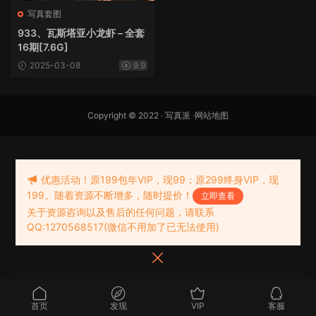
写真套图
933、瓦斯塔亚小龙虾 – 全套
16期[7.6G]
2025-03-08
9.9
Copyright © 2022 ·
写真派
·
网站地图
优惠活动！原199包年VIP，现99；原299终身VIP，现
199。随着资源不断增多，随时提价！
立即查看
关于资源咨询以及售后的任何问题，请联系
QQ:1270568517(微信不用加了已无法使用)
首页
发现
VIP
客服