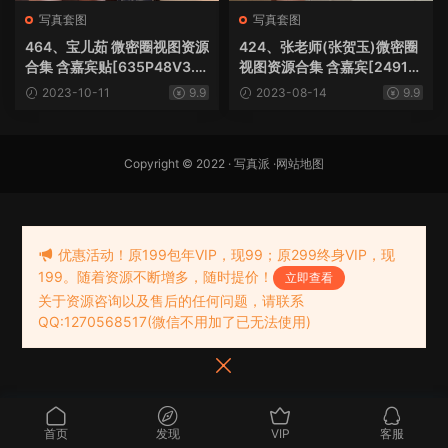
写真套图
写真套图
464、宝儿茹 微密圈视图资源
424、张老师(张贺玉)微密圈
合集 含嘉宾贴[635P48V3.6
视图资源合集 含嘉宾[2491P
6G]
100V3.01G]
2023-10-11
9.9
2023-08-14
9.9
Copyright © 2022 ·
写真派
·
网站地图
优惠活动！原199包年VIP，现99；原299终身VIP，现
199。随着资源不断增多，随时提价！
立即查看
关于资源咨询以及售后的任何问题，请联系
QQ:1270568517(微信不用加了已无法使用)
首页
发现
VIP
客服