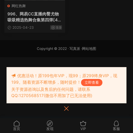
网红热舞
996、网易CC直播肉臀尤物
吸吸精选热舞合集第四弹[40
V5.95G]
2025-04-23
9.9
Copyright © 2022 ·
写真派
·
网站地图
优惠活动！原199包年VIP，现99；原299终身VIP，现
199。随着资源不断增多，随时提价！
立即查看
关于资源咨询以及售后的任何问题，请联系
QQ:1270568517(微信不用加了已无法使用)
首页
发现
VIP
客服