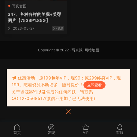
写真套图
347、各种各样的美腿+美臀
图片【7539P1.85G】
2023-05-27
9.9
Copyright © 2022 ·
写真派
·
网站地图
优惠活动！原199包年VIP，现99；原299终身VIP，现
199。随着资源不断增多，随时提价！
立即查看
关于资源咨询以及售后的任何问题，请联系
QQ:1270568517(微信不用加了已无法使用)
首页
发现
VIP
客服