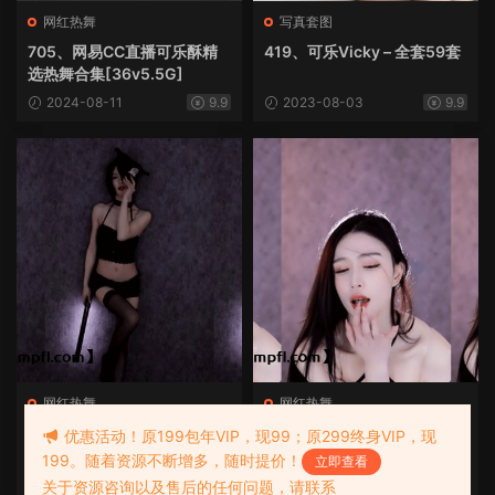
网红热舞
写真套图
705、网易CC直播可乐酥精
419、可乐Vicky – 全套59套
选热舞合集[36v5.5G]
2024-08-11
9.9
2023-08-03
9.9
网红热舞
网红热舞
64、斗鱼艾可乐(miyoki米
62、斗鱼miyoki米优（艾可
优惠活动！原199包年VIP，现99；原299终身VIP，现
优) 热舞视频合集[40V10.1G]
乐）私人订制火箭视频[4V38
199。随着资源不断增多，随时提价！
立即查看
9M]
2023-04-29
9.9
2023-04-29
9.9
关于资源咨询以及售后的任何问题，请联系