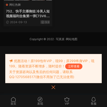
网红热舞
752、快手主播御姐 冷美人短
视频福利合集第一弹[73V6.5
G]
2024-09-13
9.9
Copyright © 2022 ·
写真派
·
网站地图
优惠活动！原199包年VIP，现99；原299终身VIP，现
199。随着资源不断增多，随时提价！
立即查看
关于资源咨询以及售后的任何问题，请联系
QQ:1270568517(微信不用加了已无法使用)
首页
发现
VIP
客服